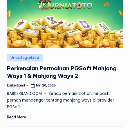
Posted
Uncategorized
in
Perkenalan Permainan PGSoft Mahjong
Ways 1 & Mahjong Ways 2
barkerband
Mei 26, 2025
Posted
by
BARKERBAND.COM - Setiap pemain slot online pasti
pernah mendengar tentang mahjong ways di provider
PGSoft…
Read More