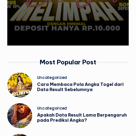
Most Popular Post
Posted
Uncategorized
in
Cara Membaca Pola Angka Togel dari
Data Result Sebelumnya
Posted
Uncategorized
in
Apakah Data Result Lama Berpengaruh
pada Prediksi Angka?