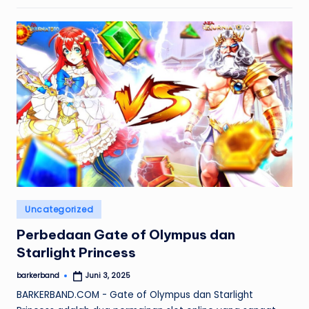
Posted
Uncategorized
in
Perbedaan Gate of Olympus dan
Starlight Princess
barkerband
Juni 3, 2025
Posted
by
BARKERBAND.COM - Gate of Olympus dan Starlight