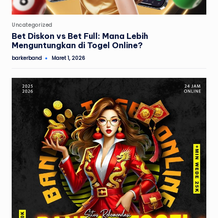
Posted
Uncategorized
in
Bet Diskon vs Bet Full: Mana Lebih
Menguntungkan di Togel Online?
barkerband
Maret 1, 2026
Posted
by