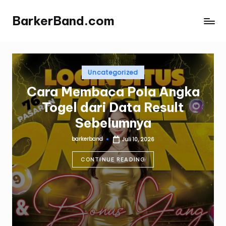
BarkerBand.com
Skip
My
to
WordPress
content
Blog
Posted
Uncategorized
in
Cara Membaca Pola Angka
Togel dari Data Result
Sebelumnya
barkerband
Juli 10, 2026
Posted
by
CONTINUE READING