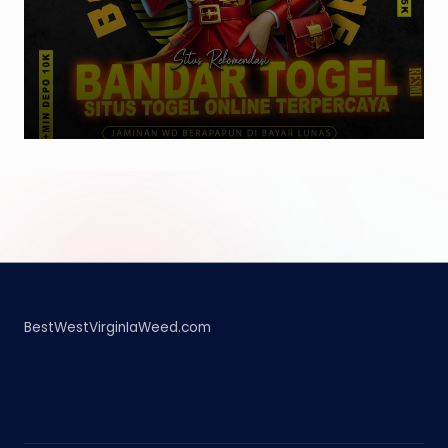
BestWestVirginIaWeed.com