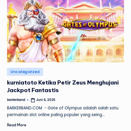
Posted
Uncategorized
in
kurniatoto Ketika Petir Zeus Menghujani
Jackpot Fantastis
barkerband
Juni 6, 2025
Posted
by
BARKERBAND.COM - Gate of Olympus adalah salah satu
permainan slot online paling populer yang seing…
Read More