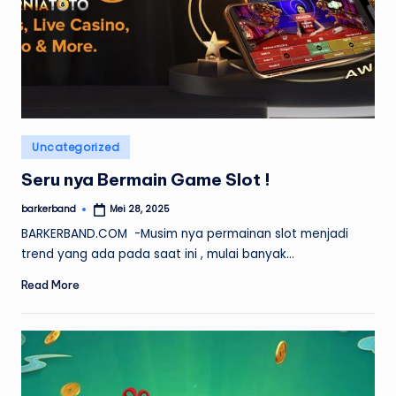
Posted
Uncategorized
in
Seru nya Bermain Game Slot !
barkerband
Mei 28, 2025
Posted
by
BARKERBAND.COM -Musim nya permainan slot menjadi
trend yang ada pada saat ini , mulai banyak…
Read More