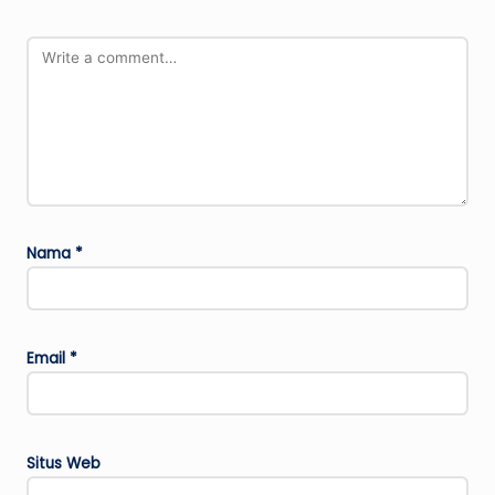
Nama
*
Email
*
Situs Web