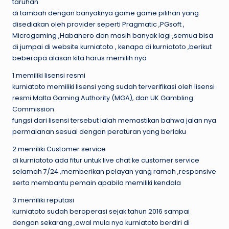
taruhan
di tambah dengan banyaknya game game pilihan yang
disediakan oleh provider seperti Pragmatic ,PGsoft ,
Microgaming ,Habanero dan masih banyak lagi ,semua bisa
di jumpai di website kurniatoto , kenapa di kurniatoto ,berikut
beberapa alasan kita harus memilih nya
1.memiliki lisensi resmi
kurniatoto memiliki lisensi yang sudah terverifikasi oleh lisensi
resmi Malta Gaming Authority (MGA), dan UK Gambling
Commission
fungsi dari lisensi tersebut ialah memastikan bahwa jalan nya
permaianan sesuai dengan peraturan yang berlaku
2.memiliki Customer service
di kurniatoto ada fitur untuk live chat ke customer service
selamah 7/24 ,memberikan pelayan yang ramah ,responsive
serta membantu pemain apabila memiliki kendala
3.memiliki reputasi
kurniatoto sudah beroperasi sejak tahun 2016 sampai
dengan sekarang ,awal mula nya kurniatoto berdiri di