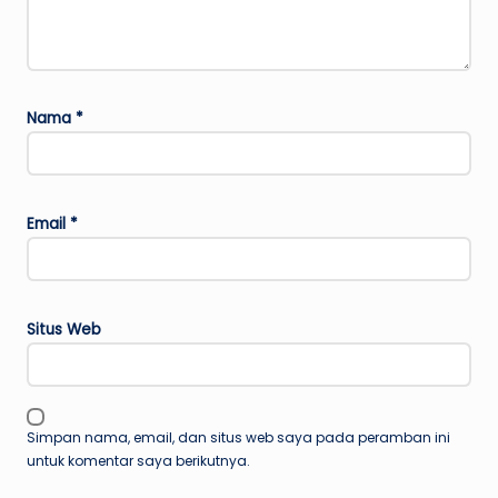
Nama
*
Email
*
Situs Web
Simpan nama, email, dan situs web saya pada peramban ini
untuk komentar saya berikutnya.