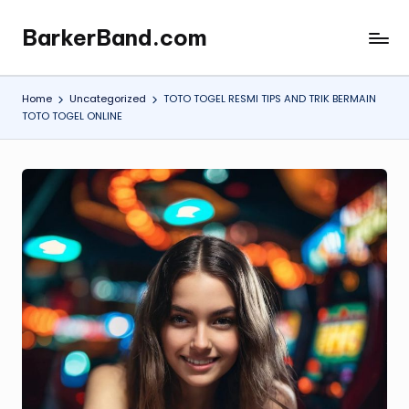
BarkerBand.com
Skip
My
to
WordPress
content
Blog
Home
Uncategorized
TOTO TOGEL RESMI TIPS AND TRIK BERMAIN
TOTO TOGEL ONLINE