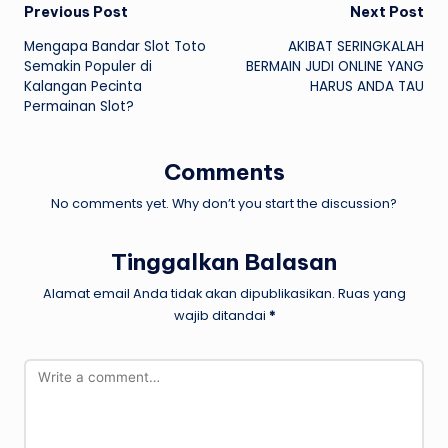
Post
Previous Post
Next Post
Mengapa Bandar Slot Toto
AKIBAT SERINGKALAH
navigation
Semakin Populer di
BERMAIN JUDI ONLINE YANG
Kalangan Pecinta
HARUS ANDA TAU
Permainan Slot?
Comments
No comments yet. Why don’t you start the discussion?
Tinggalkan Balasan
Alamat email Anda tidak akan dipublikasikan.
Ruas yang
wajib ditandai
*