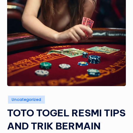
Posted
Uncategorized
in
TOTO TOGEL RESMI TIPS
AND TRIK BERMAIN