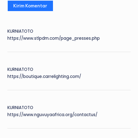
KURNIATOTO
https://www.stlpdm.com/page_presses.php
KURNIATOTO
https://boutique.carrelighting.com/
KURNIATOTO
https://www.nguvuyaafrica.org/contactus/